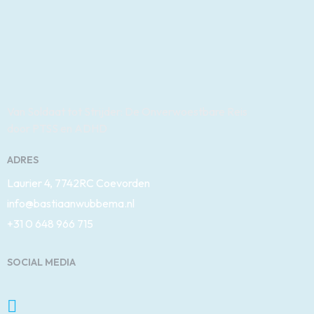
Van Soldaat tot Strijder: De Onverwoestbare Reis
door PTSS en ADHD
ADRES
Laurier 4, 7742RC Coevorden
info@bastiaanwubbema.nl
+31 0 648 966 715
SOCIAL MEDIA