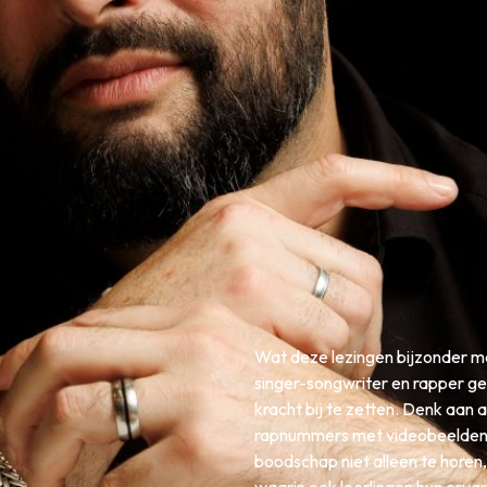
Wat deze lezingen bijzonder maa
singer-songwriter en rapper ge
kracht bij te zetten. Denk aan 
rapnummers met videobeelden 
boodschap niet alleen te horen,
waarin ook leerlingen hun erva