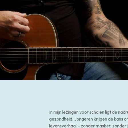
In mijn lezingen voor scholen ligt de n
gezondheid. Jongeren krijgen de kans om
levensverhaal – zonder masker, zonder j