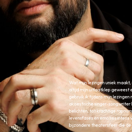
Wat mijn lezingen uniek maakt, 
altijd mijn uitlaatklep gewees
gebruik ik tijdens mijn lezinge
akoestische singer-songwriter 
belichten, tot krachtige rapnu
levensfases en emoties intens 
bijzondere theatersfeer die de 