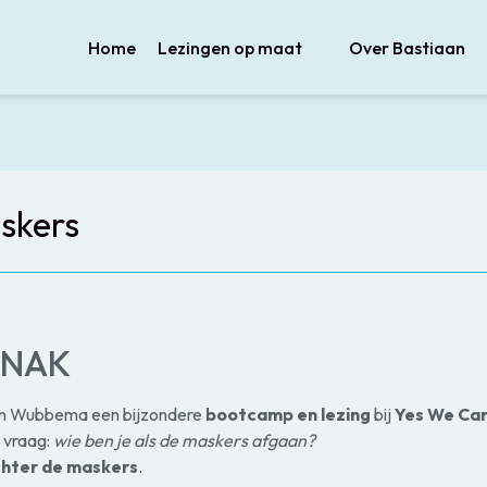
Home
Lezingen op maat
Over Bastiaan
skers
 KNAK
an Wubbema een bijzondere
bootcamp en lezing
bij
Yes We Can
e vraag:
wie ben je als de maskers afgaan?
chter de maskers
.