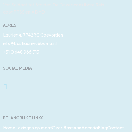
Van Soldaat tot Strijder: De Onverwoestbare Reis
door PTSS en ADHD
ADRES
Laurier 4, 7742RC Coevorden
info@bastiaanwubbema.nl
+31 0 648 966 715
SOCIAL MEDIA
BELANGRIJKE LINKS
Home
Lezingen op maat
Over Bastiaan
Agenda
Blog
Contact